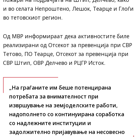
и во селата Непроштено, Лешок, Теарце и Глоѓи
во тетовскиот регион.
Од МВР информираат дека активностите биле
реализирани од Отсекот за превенција при СВР
Тетово, ПО Теарце, Отсекот за превенција при
СВР Штип, ОВР Делчево и РЦГР Исток.
„На граѓаните им беше потенцирана
потребата за внимателност при
извршување на земјоделските работи,
надополнето со континуирана соработка
со надлежните институции и
задолжително пријавување на несовесно