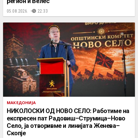
регион и Велес
05.08.2026.
22:33
МАКЕДОНИЈА
НИКОЛОСКИ ОД НОВО СЕЛО: Работиме на
експресен пат Радовиш–Струмица–Ново
Село, ја отворивме и линијата Женева–
Скопје