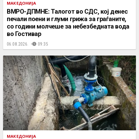
МАКЕДОНИЈА
ВМРО-ДПМНЕ: Талогот во СДС, кој денес
печали поени и глуми грижа за граѓаните,
со години молчеше за небезбедната вода
во Гостивар
06.08.2026.
09:35
МАКЕДОНИЈА