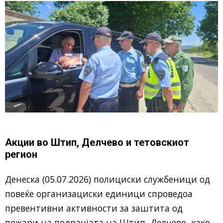
Акции во Штип, Делчево и тетовскиот
регион
Денеска (05.07.2026) полициски службеници од
повеќе организациски единици спроведоа
превентивни активности за заштита од
пожари на подрачјата на Штип, Делчево, како