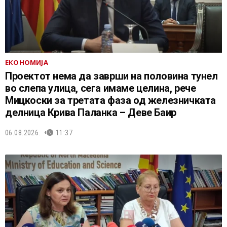
ЕКОНОМИЈА
Проектот нема да заврши на половина тунел
во слепа улица, сега имаме целина, рече
Мицкоски за третата фаза од железничката
делница Крива Паланка – Деве Баир
06.08.2026.
11:37