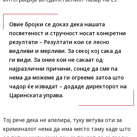
Овие бројки се доказ дека нашата
посветеност и стручност носат конкретни
резултати – Резултати кои се лесно
видливи и мерливи. За секој кој сака да
ги види. За оние кои не сакаат од
најразлични причини, сонце да сме па
нема да можеме да ги огрееме затоа што
чадор ќе извадат – додаде директорот на
Царинската управа.
Тој рече дека не апелира, туку ветува оти за
криминалот нема да има место таму каде што