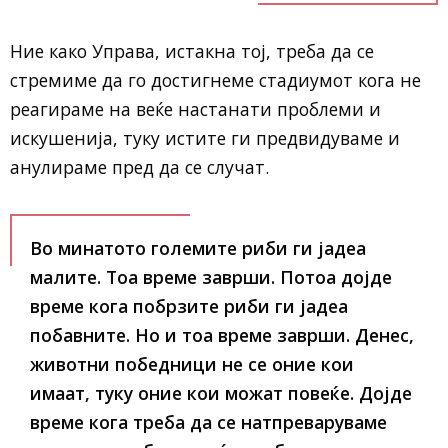
Ние како Управа, истакна тој, треба да се
стремиме да го достигнеме стадиумот кога не
реагираме на веќе настанати проблеми и
искушенија, туку истите ги предвидуваме и
анулираме пред да се случат.
Во минатото големите риби ги јадеа
малите. Тоа време заврши. Потоа дојде
време кога побрзите риби ги јадеа
побавните. Но и тоа време заврши. Денес,
животни победници не се оние кои
имаат, туку оние кои можат повеќе. Дојде
време кога треба да се натпреваруваме