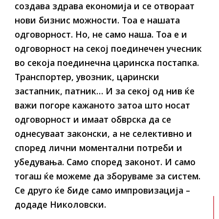
создава здрава економија и се отвораат
нови бизнис можности. Тоа е нашата
одговорност. Но, не само наша. Тоа е и
одговорност на секој поединечен учесник
во секоја поединечна царинска постапка.
Транспортер, увозник, царински
застапник, патник… И за секој од нив ќе
важи погоре кажаното затоа што носат
одговорност и имаат обврска да се
однесуваат законски, а не селективно и
според лични моментални потреби и
убедувања. Само според законот. И само
тогаш ќе можеме да зборуваме за систем.
Се друго ќе биде само импровизација –
додаде Николовски.