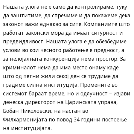
Нашата улога не е само да контролираме, туку
да заштитиме, да спречиме и да покажеме дека
законот важи еднакво за сите. Компаниите што
работат законски мора да имаат сигурност и
предвидливост. Нашата улога е да обезбедиме
услови во кои чесното работење е предност, а
за нелојалната конкуренција нема простор. За
криминалот нема да има место онаму каде
што од петни жили секој ден се трудиме да
градиме силна институција. Промените во
системот бараат време, но и одлучност – изјави
денеска директорот на Царинската управа,
Бобан Николовски, на настан во
Филхармонијата по повод 34 години постоење
на институцијата.