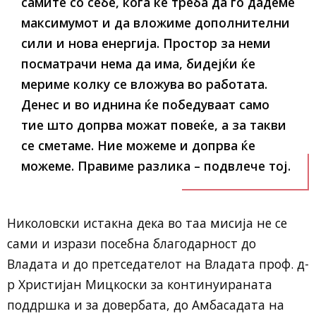
самите со себе, кога ќе треба да го дадеме
максимумот и да вложиме дополнителни
сили и нова енергија. Простор за неми
посматрачи нема да има, бидејќи ќе
мериме колку се вложува во работата.
Денес и во иднина ќе победуваат само
тие што допрва можат повеќе, а за такви
се сметаме. Ние можеме и допрва ќе
можеме. Правиме разлика – подвлече тој.
Николовски истакна дека во таа мисија не се
сами и изрази посебна благодарност до
Владата и до претседателот на Владата проф. д-
р Христијан Мицкоски за континуираната
поддршка и за довербата, до Амбасадата на