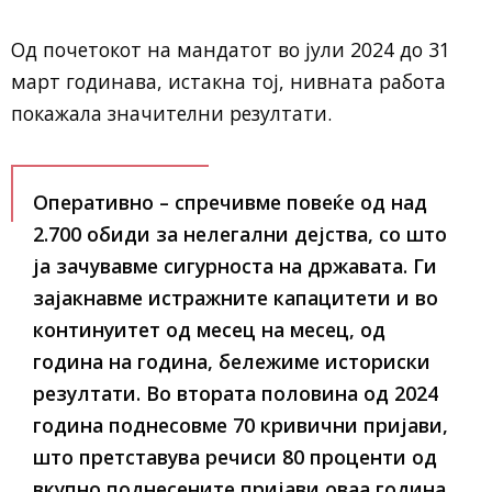
Од почетокот на мандатот во јули 2024 до 31
март годинава, истакна тој, нивната работа
покажала значителни резултати.
Оперативно – спречивме повеќе од над
2.700 обиди за нелегални дејства, со што
ја зачувавме сигурноста на државата. Ги
зајакнавме истражните капацитети и во
континуитет од месец на месец, од
година на година, бележиме историски
резултати. Во втората половина од 2024
година поднесовме 70 кривични пријави,
што претставува речиси 80 проценти од
вкупно поднесените пријави оваа година.