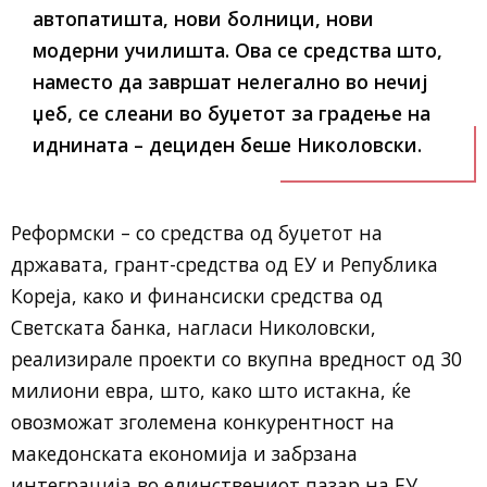
автопатишта, нови болници, нови
модерни училишта. Ова се средства што,
наместо да завршат нелегално во нечиј
џеб, се слеани во буџетот за градење на
иднината – дециден беше Николовски.
Реформски – со средства од буџетот на
државата, грант-средства од ЕУ и Република
Кореја, како и финансиски средства од
Светската банка, нагласи Николовски,
реализирале проекти со вкупна вредност од 30
милиони евра, што, како што истакна, ќе
овозможат зголемена конкурентност на
македонската економија и забрзана
интеграција во единствениот пазар на ЕУ.