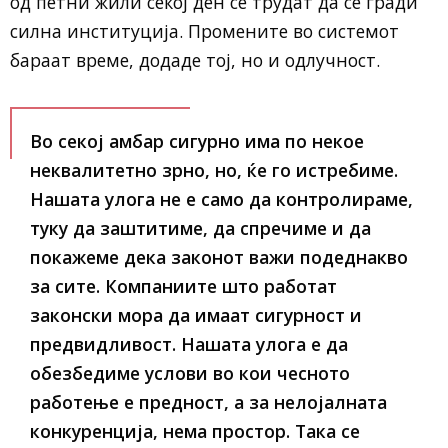
од петни жили секој ден се трудат да се гради
силна институција. Промените во системот
бараат време, додаде тој, но и одлучност.
Во секој амбар сигурно има по некое
неквалитетно зрно, но, ќе го истребиме.
Нашата улога не е само да контролираме,
туку да заштитиме, да спречиме и да
покажеме дека законот важи подеднакво
за сите. Компаниите што работат
законски мора да имаат сигурност и
предвидливост. Нашата улога е да
обезбедиме услови во кои чесното
работење е предност, а за нелојалната
конкуренција, нема простор. Така се