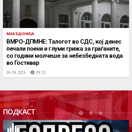
МАКЕДОНИЈА
ВМРО-ДПМНЕ: Талогот во СДС, кој денес
печали поени и глуми грижа за граѓаните,
со години молчеше за небезбедната вода
во Гостивар
06.08.2026.
09:35
ПОДК
ПОДКАСТ