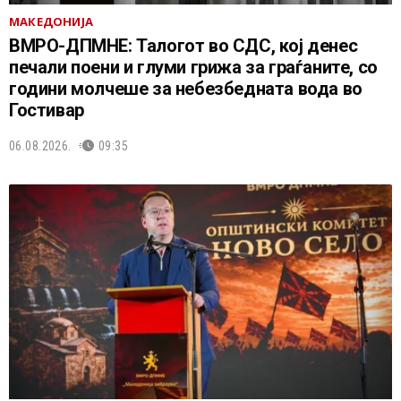
МАКЕДОНИЈА
ВМРО-ДПМНЕ: Талогот во СДС, кој денес
печали поени и глуми грижа за граѓаните, со
години молчеше за небезбедната вода во
Гостивар
06.08.2026.
09:35