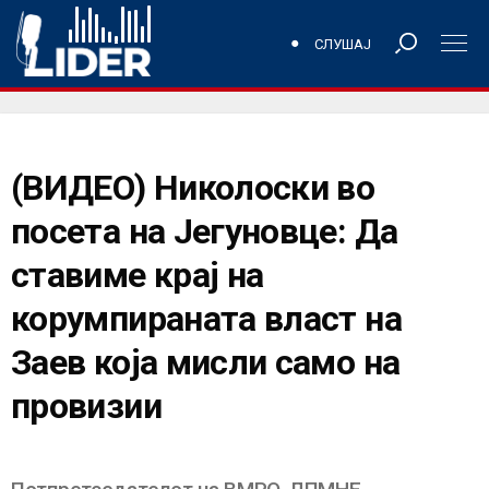
СЛУШАЈ
(ВИДЕО) Николоски во
посета на Јегуновце: Да
ставиме крај на
корумпираната власт на
Заев која мисли само на
провизии