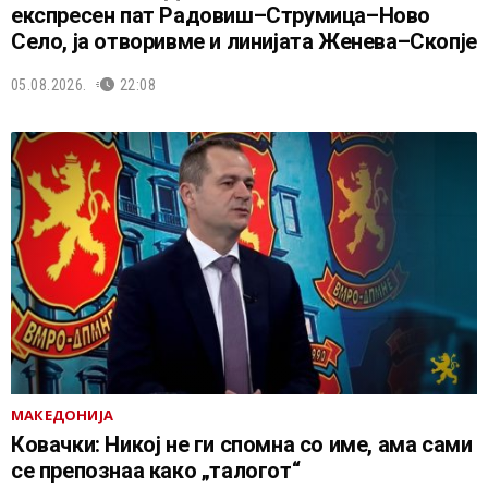
експресен пат Радовиш–Струмица–Ново
Село, ја отворивме и линијата Женева–Скопје
05.08.2026.
22:08
МАКЕДОНИЈА
Ковачки: Никој не ги спомна со име, ама сами
се препознаа како „талогот“