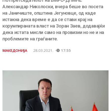
Потпретседателот на ВМРО-ДПМНЕ
Александар Николоски, вчера беше во посета
на Јаничиште, општина Јегуновце, од каде
истакна дека време е да се стави крај на
корумпираната власт на Зоран Заев, додавајќи
дека истата мисли само на провизии но не и на
проблемите на граѓаните.
МАКЕДОНИЈА
28.03.2021.
17:55