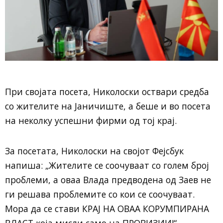
При својата посета, Николоски оствари средба
со жителите на Јаничиште, а беше и во посета
на неколку успешни фирми од тој крај.
За посетата, Николоски на својот Фејсбук
напиша: „Жителите се соочуваат со голем број
проблеми, а оваа Влада предводена од Заев не
ги решава проблемите со кои се соочуваат.
Мора да се стави КРАЈ НА ОВАА КОРУМПИРАНА
ВЛАСТ која мисли само на ПРОВИЗИИ!“