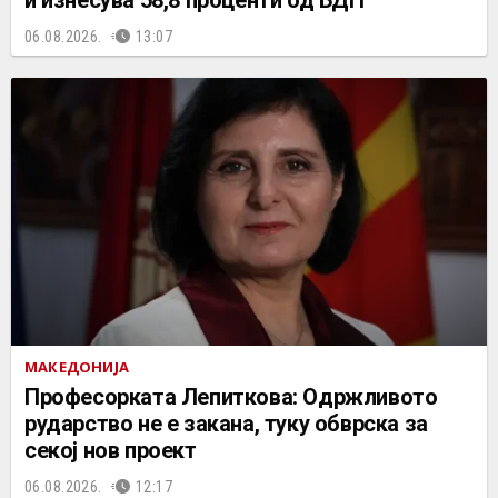
и изнесува 58,8 проценти од БДП
06.08.2026.
13:07
МАКЕДОНИЈА
Професорката Лепиткова: Одржливото
рударство не е закана, туку обврска за
секој нов проект
06.08.2026.
12:17