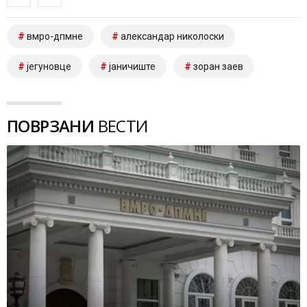
вмро-дпмне
александар николоски
јегуновце
јаничиште
зоран заев
ПОВРЗАНИ
ВЕСТИ