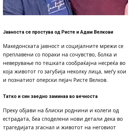
Јавноста се простува од Ристе и Адам Велкови
Македонската јавност и социјалните мрежи се
преплавени со пораки на сочувство, болка и
неверување по тешката сообраќајна несреќа во
која животот го загубија неколку лица, меѓу кои
и познатиот оперски пејач Ристе Велков.
Татко и син заедно заминаа во вечноста
Преку објави на блиски роднини и колеги од
естрадата, беа споделени нови детали дека во
трагедијата згаснал и животот на неговиот