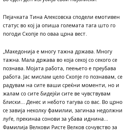
Пејачката Тина Алексовска сподели емотивен
статус во кој ја опиша големата тага што го
погоди Скопје по оваа црна вест.
„Македонија е многу тажна држава. Многу
тажна. Мала држава во која секој со секого се
познава. Мојата работа, пеењето е преубава
работа. Јас мислам цело Скопје го познавам, се
радувам на сите ваши среќни моменти, но и
жалам со сите бидејќи сите ве чувствувам
блиски… Денес и небото тагува со вас. Во црно
се завија неколку фамилии, загинаа недолжни
луѓе, прекинаа сонови за убава иднина…
Фамилија Велкови Ристе Велков сочувство за