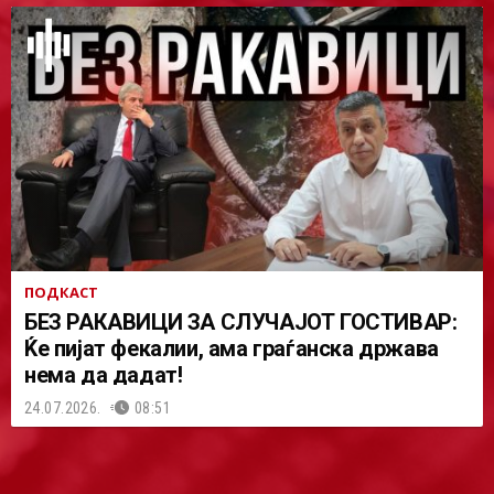
ПОДКАСТ
БЕЗ РАКАВИЦИ ЗА СЛУЧАЈОТ ГОСТИВАР:
Ќе пијат фекалии, ама граѓанска држава
нема да дадат!
24.07.2026.
08:51