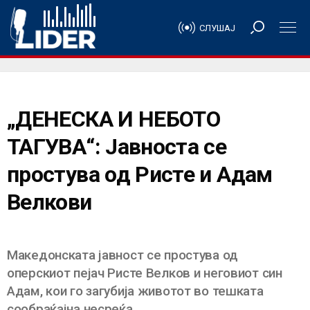
СЛУШАЈ
„ДЕНЕСКА И НЕБОТО
ТАГУВА“: Јавноста се
простува од Ристе и Адам
Велкови
Македонската јавност се простува од
оперскиот пејач Ристе Велков и неговиот син
Адам, кои го загубија животот во тешката
сообраќајна несреќа.