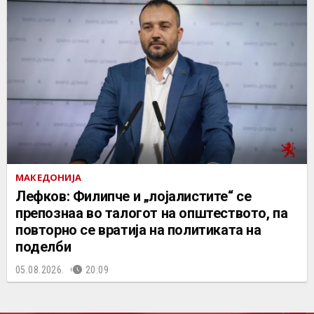
МАКЕДОНИЈА
Лефков: Филипче и „лојалистите“ се
препознаа во талогот на општеството, па
повторно се вратија на политиката на
поделби
05.08.2026.
20:09