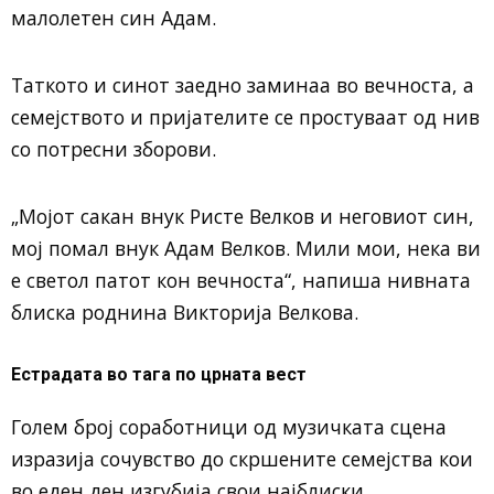
малолетен син Адам.
Таткото и синот заедно заминаа во вечноста, а
семејството и пријателите се простуваат од нив
со потресни зборови.
„Мојот сакан внук Ристе Велков и неговиот син,
мој помал внук Адам Велков. Мили мои, нека ви
е светол патот кон вечноста“, напиша нивната
блиска роднина Викторија Велкова.
Естрадата во тага по црната вест
Голем број соработници од музичката сцена
изразија сочувство до скршените семејства кои
во еден ден изгубија свои најблиски.