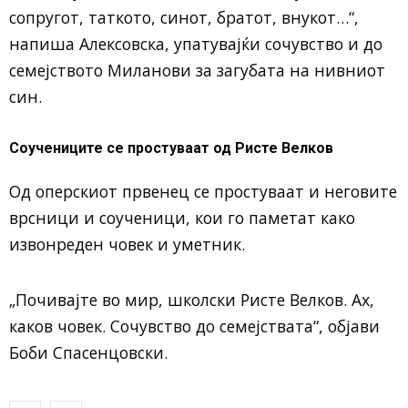
сопругот, таткото, синот, братот, внукот…“,
напиша Алексовска, упатувајќи сочувство и до
семејството Миланови за загубата на нивниот
син.
Соучениците се простуваат од Ристе Велков
Од оперскиот првенец се простуваат и неговите
врсници и соученици, кои го паметат како
извонреден човек и уметник.
„Почивајте во мир, школски Ристе Велков. Ах,
каков човек. Сочувство до семејствата“, објави
Боби Спасенцовски.