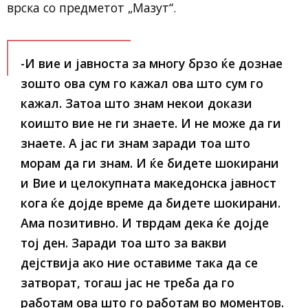
врска со предметот „Мазут“.
-И вие и јавноста за многу брзо ќе дознае
зошто ова сум го кажал ова што сум го
кажал. Затоа што знам некои докази
коишто вие не ги знаете. И не може да ги
знаете. А јас ги знам заради тоа што
морам да ги знам. И ќе бидете шокирани
и Вие и целокупната македонска јавност
кога ќе дојде време да бидете шокирани.
Ама позитивно. И тврдам дека ќе дојде
тој ден. Заради тоа што за вакви
дејствија ако ние оставиме така да се
затворат, тогаш јас не треба да го
работам ова што го работам во моментов.