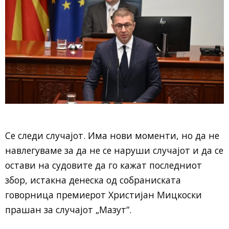
Се следи случајот. Има нови моменти, но да не
навлегуваме за да не се наруши случајот и да се
остави на судовите да го кажат последниот
збор, истакна денеска од собраниската
говорница премиерот Христијан Мицкоски
прашан за случајот „Мазут“.