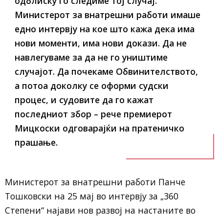
одблиску го следиме тој случај.
Министерот за внатрешни работи имаше
едно интервју на кое што кажа дека има
нови моменти, има нови докази. Да не
навлегуваме за да не го уништиме
случајот. Да почекаме Обвинителството,
а потоа доколку се оформи судски
процес, и судовите да го кажат
последниот збор – рече премиерот
Мицкоски одговарајќи на пратеничко
прашање.
Министерот за внатрешни работи Панче
Тошковски на 25 мај во интервју за „360
Степени“ најави нов развој на настаните во