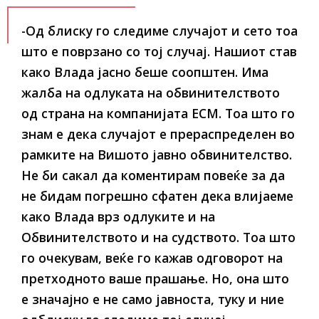
-Од блиску го следиме случајот и сето тоа
што е поврзано со тој случај. Нашиот став
како Влада јасно беше соопштен. Има
жалба на одлуката на обвинителството
од страна на компанијата ЕСМ. Тоа што го
знам е дека случајот е прераспределен во
рамките на Вишото јавно обвинителство.
Не би сакал да коментирам повеќе за да
не бидам погрешно сфатен дека влијаеме
како Влада врз одлуките и на
Обвинителството и на судството. Тоа што
го очекувам, веќе го кажав одговорот на
претходното ваше прашање. Но, она што
е значајно е не само јавноста, туку и ние