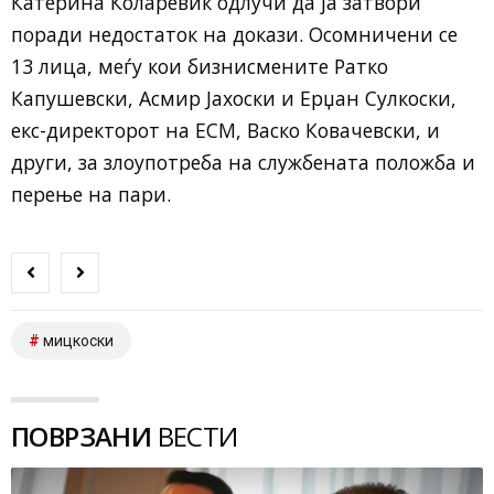
Катерина Коларевиќ одлучи да ја затвори
поради недостаток на докази. Осомничени се
13 лица, меѓу кои бизнисмените Ратко
Капушевски, Асмир Јахоски и Ерџан Сулкоски,
екс-директорот на ЕСМ, Васко Ковачевски, и
други, за злоупотреба на службената положба и
перење на пари.
мицкоски
ПОВРЗАНИ
ВЕСТИ