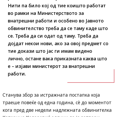
Нити па било кој од тие коишто работат
во рамки на Министерството за
внатрешни работи и особено во Јавното
обвинителство треба да се таму каде што
се. Треба да си одат од таму. Треба да
дојдат некои нови, ако за овој предмет со
тие докази што јас ги имам видено
лично, остане вака приказната каква што
е – изјави министерот за внатрешни
работи.
Станува збор за истражната постапка која
траеше повеќе од една година, сè до моментот
кога пред две недели надлежната обвинителка