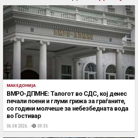
МАКЕДОНИЈА
ВМРО-ДПМНЕ: Талогот во СДС, кој денес
печали поени и глуми грижа за граѓаните,
со години молчеше за небезбедната вода
во Гостивар
06.08.2026.
09:35