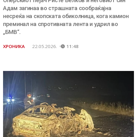
Оперскиот пејач Ристе Велков и неговиот син
Адам загинаа во страшната сообраќајна
несреќа на скопската обиколница, кога камион
преминал на спротивната лента и удрил во
„БМВ“.
ХРОНИКА
22.05.2026.
11:48