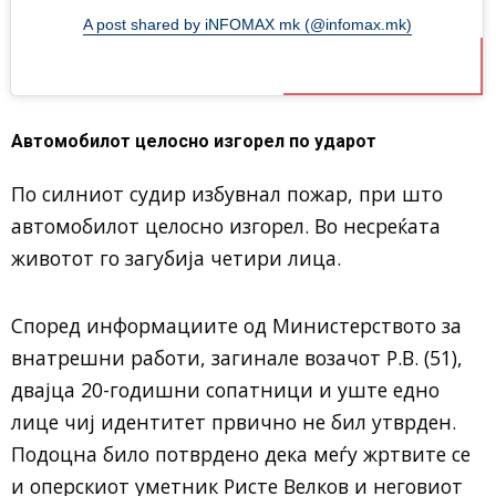
A post shared by iNFOMAX mk (@infomax.mk)
Автомобилот целосно изгорел по ударот
По силниот судир избувнал пожар, при што
автомобилот целосно изгорел. Во несреќата
животот го загубија четири лица.
Според информациите од Министерството за
внатрешни работи, загинале возачот Р.В. (51),
двајца 20-годишни сопатници и уште едно
лице чиј идентитет првично не бил утврден.
Подоцна било потврдено дека меѓу жртвите се
и оперскиот уметник Ристе Велков и неговиот