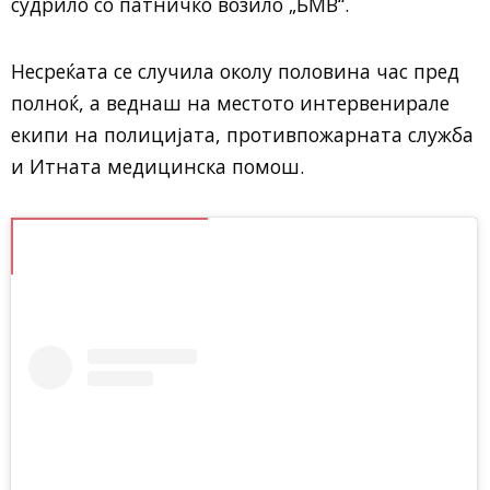
судрило со патничко возило „БМВ“.
Несреќата се случила околу половина час пред
полноќ, а веднаш на местото интервенирале
екипи на полицијата, противпожарната служба
и Итната медицинска помош.