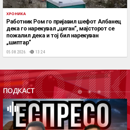
ХРОНИКА
Работник Ром го пријавил шефот Албанец
дека го нарекувал „циган“, мајсторот се
пожалил дека и тој бил нарекуван
„шиптар“
05.08.2026.
13:24
ПОДК
ПОДКАСТ
АСТ