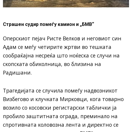
Страшен судир помеѓу камион и „БМВ“
Оперскиот пејач Ристе Велков и неговиот син
Адам се меѓу четирите жртви во тешката
сообраќајна несреќа што ноќеска се случи на
скопската обиколница, во близина на
Радишани.
Трагедијата се случила помеѓу надвозникот
Визбегово и клучката Мирковци, кога товарно
возило со косовски регистарски таблички ја
пробило заштитната ограда, преминало на
спротивната коловозна лента и директно се